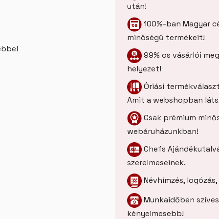
után!
100%-ban Magyar cé
minőségű termékeit!
ebbel
99% os vásárlói mege
helyezet!
Óriási termékválasz
Amit a webshopban látsz,
Csak prémium minős
webáruházunkban!
Chefs Ajándékutalvá
szerelmeseinek.
Névhímzés, logózás, 
Munkaidőben szívese
kényelmesebb!