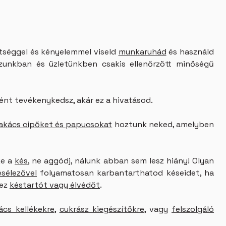
ttséggel és kényelemmel viseld
munkaruhád
és használd
zunkban és üzletünkben csakis ellenőrzött minőségű
ént tevékenykedsz, akár ez a hivatásod.
akács cipőket és papucsokat
hoztunk neked, amelyben
ze a
kés
, ne aggódj, nálunk abban sem lesz hiány! Olyan
ésélezővel
folyamatosan karbantarthatod késeidet, ha
hez
késtartót vagy élvédőt
.
ács kellékekre
,
cukrász kiegészítőkre
, vagy
felszolgáló