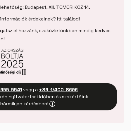
lehetőség: Budapest, XIII. TOMORI KÖZ 14.
si információk érdekelnek?
Itt találod!
gatsz el hozzánk, szaküzletünkben mindig kedves
ed!
955-5541
vagy a
+36-1/400-8696
én nyitvatartási időben és szakértőink
 bármilyen kérdésben!