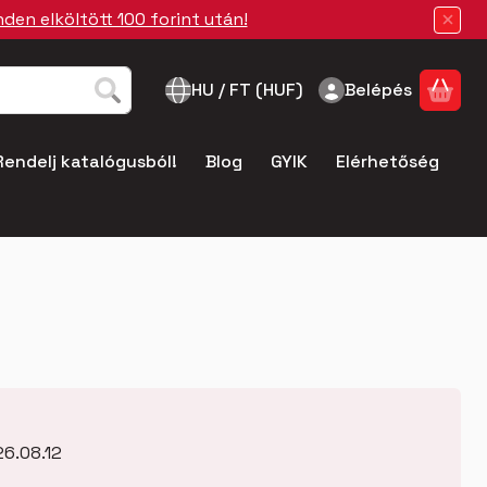
en elköltött 100 forint után!
HU / FT (HUF)
Belépés
A k
Rendelj katalógusból!
Blog
GYIK
Elérhetőség
6.08.12