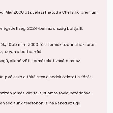
g! Már 2008 óta választhatod a Chefs.hu prémium
légedettség, 2024-ben az ország boltja III.
ték, több mint 3000 féle termék azonnal raktáron!
 az van a boltban is!
égű, ellenőrzött termékeket vásárolhatsz
ny: válaszd a tökéletes ajándék ötletet a főzés
szitanyomás, digitális nyomás rövid határidővel!
n segítünk telefonon is, ha Neked az úgy