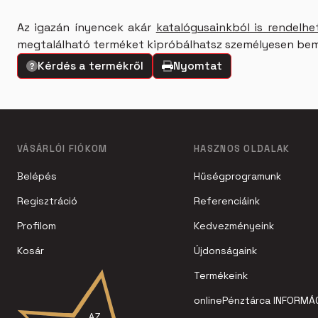
Az igazán ínyencek akár
katalógusainkból is rendelhe
megtalálható terméket kipróbálhatsz személyesen b
Kérdés a termékről
Nyomtat
VÁSÁRLÓI FIÓKOM
HASZNOS OLDALAK
Belépés
Hűségprogramunk
Regisztráció
Referenciáink
Profilom
Kedvezményeink
Kosár
Újdonságaink
Termékeink
onlinePénztárca INFORMÁ