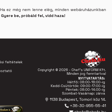
s. Ha ez még nem lenne elég, minden webáruházunkban
.
Gyere be, próbáld fel, vidd haza!
si feltételek
Copyright © 2026 - Chef's UNIFORM Kft.
koztató
Minden jog fenntartva!
NYITVATARTÁS:
Hétfő: 08:00-18:00-ig
Kedd-Csütörtök: 09:00-17:00-ig
Péntek: 08:00-14:00-ig
Szombat-Vasárnap: zárva
1138 Budapest, Tomori köz 14.
+36-30-955-55-41
chefs@chefs.hu